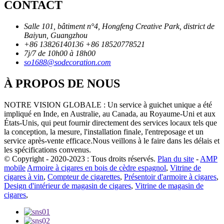
CONTACT
Salle 101, bâtiment n°4, Hongfeng Creative Park, district de
Baiyun, Guangzhou
+86 13826140136
+86 18520778521
7j/7 de 10h00 à 18h00
so1688@sodecoration.com
À PROPOS DE NOUS
NOTRE VISION GLOBALE : Un service à guichet unique a été
impliqué en Inde, en Australie, au Canada, au Royaume-Uni et aux
États-Unis, qui peut fournir directement des services locaux tels que
la conception, la mesure, l'installation finale, l'entreposage et un
service après-vente efficace.Nous veillons à le faire dans les délais et
les spécifications convenus.
© Copyright - 2020-2023 : Tous droits réservés.
Plan du site
-
AMP
mobile
Armoire à cigares en bois de cèdre espagnol
,
Vitrine de
cigares à vin
,
Compteur de cigarettes
,
Présentoir d'armoire à cigares
,
Design d'intérieur de magasin de cigares
,
Vitrine de magasin de
cigares
,