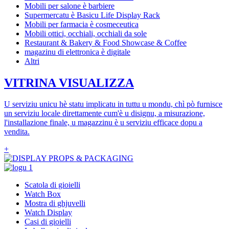
Mobili per salone è barbiere
Supermercatu è Basicu Life Display Rack
Mobili per farmacia è cosmeceutica
Mobili ottici, occhiali, occhiali da sole
Restaurant & Bakery & Food Showcase & Coffee
magazinu di elettronica è digitale
Altri
VITRINA VISUALIZZA
U serviziu unicu hè statu implicatu in tuttu u mondu, chì pò furnisce
un serviziu locale direttamente cum'è u disignu, a misurazione,
l'installazione finale, u magazzinu è u serviziu efficace dopu a
vendita.
+
Scatola di gioielli
Watch Box
Mostra di ghjuvelli
Watch Display
Casi di gioielli