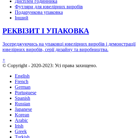
Дисплей годинника
Футляри для ювелірних виробів
Подарункова упаковка
Інший
РЕКВІЗИТ І УПАКОВКА
Зосереджуючись на упаковці ювелірних виробів і демонстрації
ювелірних виробів, серії дизайну та виробництва.
+
© Copyright - 2020-2023: Усі права захищено.
English
French
German
Portuguese
Spanish
Russian
Japanese
Korean
Arabic
Irish
Greek
Turkish