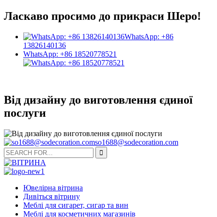
Ласкаво просимо до прикраси Шеро!
WhatsApp: +86
13826140136
WhatsApp: +86 18520778521
Від дизайну до виготовлення єдиної
послуги
so1688@sodecoration.com
Ювелірна вітрина
Дивіться вітрину
Меблі для сигарет, сигар та вин
Меблі для косметичних магазинів