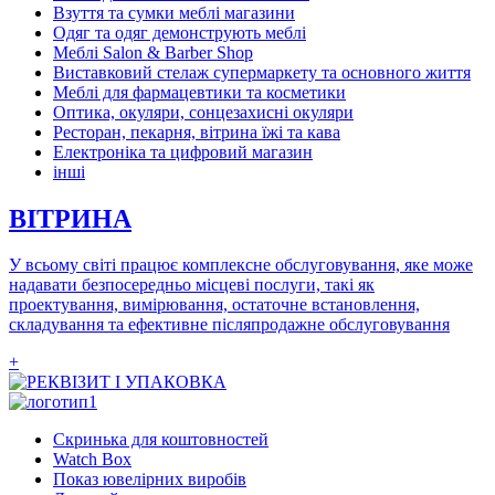
Взуття та сумки меблі магазини
Одяг та одяг демонструють меблі
Меблі Salon & Barber Shop
Виставковий стелаж супермаркету та основного життя
Меблі для фармацевтики та косметики
Оптика, окуляри, сонцезахисні окуляри
Ресторан, пекарня, вітрина їжі та кава
Електроніка та цифровий магазин
інші
ВІТРИНА
У всьому світі працює комплексне обслуговування, яке може
надавати безпосередньо місцеві послуги, такі як
проектування, вимірювання, остаточне встановлення,
складування та ефективне післяпродажне обслуговування
+
Скринька для коштовностей
Watch Box
Показ ювелірних виробів