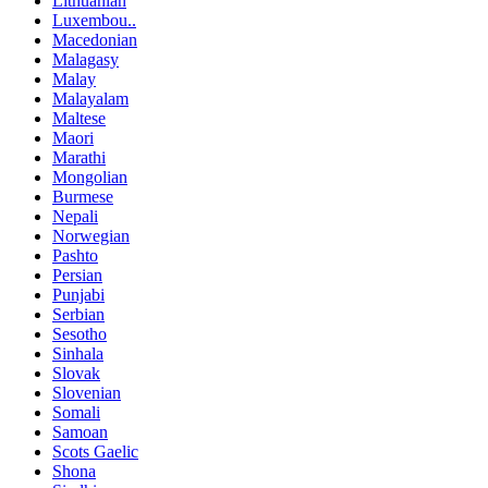
Lithuanian
Luxembou..
Macedonian
Malagasy
Malay
Malayalam
Maltese
Maori
Marathi
Mongolian
Burmese
Nepali
Norwegian
Pashto
Persian
Punjabi
Serbian
Sesotho
Sinhala
Slovak
Slovenian
Somali
Samoan
Scots Gaelic
Shona