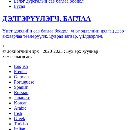
Бэлэг дурсгалын сав баглаа боодол
Бусад
ДЭЛГЭРҮҮЛЭГЧ, БАГЛАА
Үнэт эдлэлийн сав баглаа боодол, үнэт эдлэлийн дэлгэц дээр
анхаарлаа төвлөрүүлж, цуврал загвар, үйлдвэрлэл.
+
© Зохиогчийн эрх - 2020-2023 : Бүх эрх хуулиар
хамгаалагдсан.
English
French
German
Portuguese
Spanish
Russian
Japanese
Korean
Arabic
Irish
Greek
Turkish
Italian