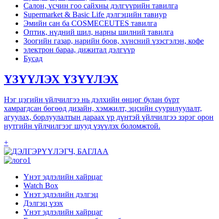
Салон, үсчин гоо сайхны дэлгүүрийн тавилга
Supermarket & Basic Life дэлгэцийн тавиур
Эмийн сан ба COSMECEUTES тавилга
Оптик, нүдний шил, нарны шилний тавилга
Зоогийн газар, нарийн боов, хүнсний үзэсгэлэн, кофе
электрон бараа, дижитал дэлгүүр
Бусад
ҮЗҮҮЛЭХ ҮЗҮҮЛЭХ
Нэг цэгийн үйлчилгээ нь дэлхийн өнцөг булан бүрт
хамрагдсан бөгөөд дизайн, хэмжилт, эцсийн суурилуулалт,
агуулах, борлуулалтын дараах үр дүнтэй үйлчилгээ зэрэг орон
нутгийн үйлчилгээг шууд үзүүлэх боломжтой.
+
Үнэт эдлэлийн хайрцаг
Watch Box
Үнэт эдлэлийн дэлгэц
Дэлгэц үзэх
Үнэт эдлэлийн хайрцаг