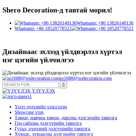
Shero Decoration-д тавтай морил!
Whatsapp: +86 13826140136
Whatsapp: +86 18520778521
Дизайнаас эхлээд үйлдвэрлэл хүртэл
нэг цэгийн үйлчилгээ
so1688@sodecoration.com
Үнэт эдлэлийн үзэсгэлэн
Showcase үзэх
Тамхи, навчин тамхи, дарсны дэлгэцийн тавилга
Гоо сайхны дэлгүүрийн тавилга
Гутал, цүнхний дэлгүүрийн тавилга
Хувцас, хувцасны дэлгэцийн тавилга